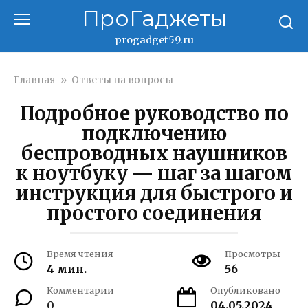
Перейти
ПроГаджеты
к
контенту
progadget59.ru
Главная
»
Ответы на вопросы
Подробное руководство по
подключению
беспроводных наушников
к ноутбуку — шаг за шагом
инструкция для быстрого и
простого соединения
Время чтения
Просмотры
4 мин.
56
Комментарии
Опубликовано
0
04.05.2024