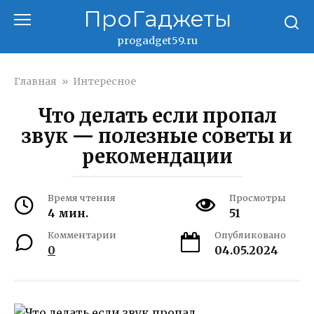
Перейти
ПроГаджеты
к
контенту
progadget59.ru
Главная
»
Интересное
Что делать если пропал
звук — полезные советы и
рекомендации
Время чтения
Просмотры
4 мин.
51
Комментарии
Опубликовано
0
04.05.2024